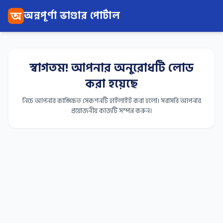
অন্নপূর্ণা ভাণ্ডার পোর্টাল
স্বাগতম! আপনার অনুরোধটি লোড
করা হয়েছে
নিচে আপনার কাঙ্ক্ষিত সেকশনটি হাইলাইট করা হলো। সরাসরি আপনার
প্রয়োজনীয় কাজটি সম্পন্ন করুন।